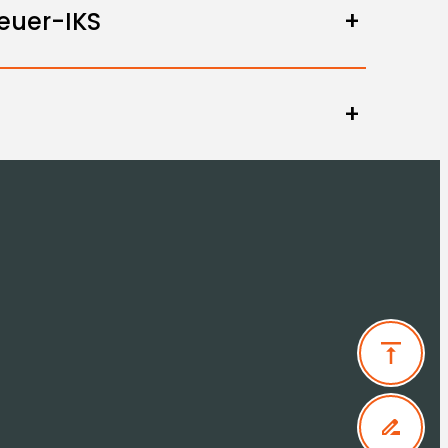
teuer-IKS
+
+