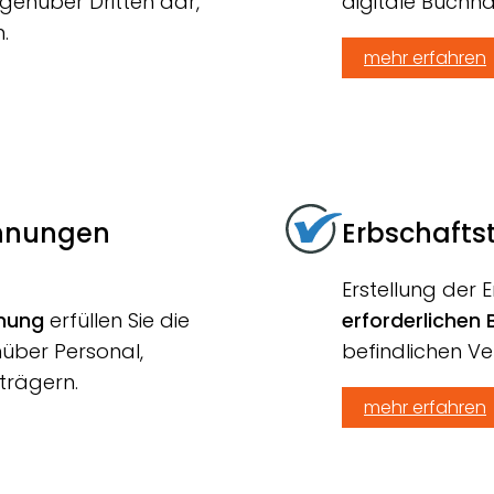
genüber Dritten dar,
digitale Buchha
.
mehr erfahren
hnungen
Erbschafts
Erstellung der
nung
erfüllen Sie die
erforderlichen
über Personal,
befindlichen 
trägern.
mehr erfahren