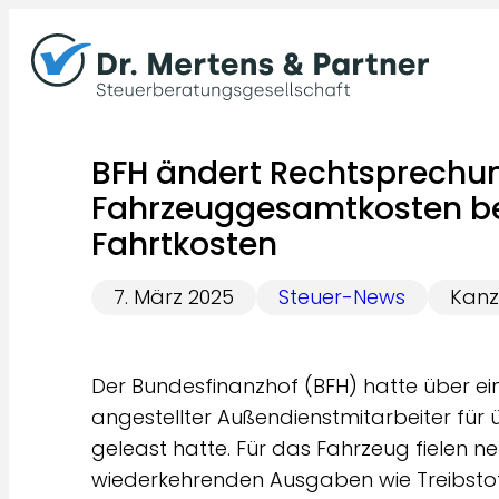
Zum
Inhalt
springen
BFH ändert Rechtsprechun
Fahrzeuggesamtkosten bei
Fahrtkosten
7. März 2025
Steuer-News
Kanz
Der Bundesfinanzhof (BFH) hatte über ein
angestellter Außendienstmitarbeiter für
geleast hatte. Für das Fahrzeug fielen 
wiederkehrenden Ausgaben wie Treibstoff