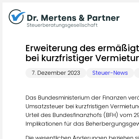
Zum
Inhalt
springen
Erweiterung des ermäßig
bei kurzfristiger Vermietu
7. Dezember 2023
Steuer-News
Das Bundesministerium der Finanzen veröf
Umsatzsteuer bei kurzfristigen Vermietu
Urteil des Bundesfinanzhofs (BFH) vom 29
Implikationen für das Beherbergungsge
Die wesentlichen Änderungen beziehen si