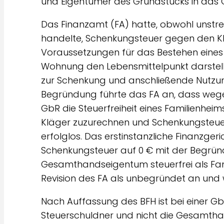
und Eigentümer des Grundstücks in das
Das Finanzamt (FA) hatte, obwohl unstrei
handelte, Schenkungsteuer gegen den Klä
Voraussetzungen für das Bestehen eines F
Wohnung den Lebensmittelpunkt darstell
zur Schenkung und anschließende Nutzu
Begründung führte das FA an, dass wege
GbR die Steuerfreiheit eines Familienheim
Kläger zuzurechnen und Schenkungsteuer
erfolglos. Das erstinstanzliche Finanzger
Schenkungsteuer auf 0 € mit der Begrün
Gesamthandseigentum steuerfrei als Fami
Revision des FA als unbegründet an und w
Nach Auffassung des BFH ist bei einer Gb
Steuerschuldner und nicht die Gesamth