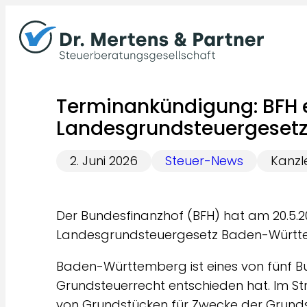
Zum
Inhalt
springen
Terminankündigung: BFH 
Landesgrundsteuergeset
2. Juni 2026
Steuer-News
Kanzl
Der Bundesfinanzhof (BFH) hat am 20.5.2
Landesgrundsteuergesetz Baden-Württe
Baden-Württemberg ist eines von fünf Bu
Grundsteuerrecht entschieden hat. Im St
von Grundstücken für Zwecke der Grunds