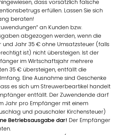
hingewiesen, dass vorsätzlich falsche
ionsbetrugs erfüllen. Lassen Sie sich
ang beraten!
zuwendungen“ an Kunden bzw.
usgaben abgezogen werden, wenn die
und Jahr 35 € ohne Umsatzsteuer (falls
tigt ist) nicht übersteigen. Ist der
fänger im Wirtschaftsjahr mehrere
n 35 € übersteigen, entfällt die
m Umfang. Eine Ausnahme sind Geschenke
 dass es sich um Streuwerbeartikel handelt
Empfänger entfällt. Der Zuwendende darf
im Jahr pro Empfänger mit einem
-Zuschlag und pauschaler Kirchensteuer)
eine Betriebsausgabe dar!
Der Empfänger
ten.