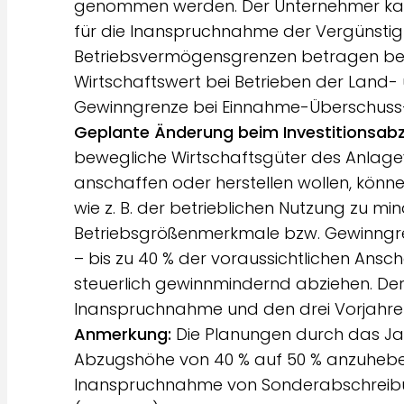
genommen werden. Der Unternehmer kann
für die Inanspruchnahme der Vergünsti
Betriebsvermögensgrenzen betragen bei 
Wirtschaftswert bei Betrieben der Land- u
Gewinngrenze bei Einnahme-Überschuss-
Geplante Änderung beim Investitionsab
bewegliche Wirtschaftsgüter des Anlagev
anschaffen oder herstellen wollen, könn
wie z. B. der betrieblichen Nutzung zu m
Betriebsgrößenmerkmale bzw. Gewinngre
– bis zu 40 % der voraussichtlichen Ansc
steuerlich gewinnmindernd abziehen. De
Inanspruchnahme und den drei Vorjahren 2
Anmerkung:
Die Planungen durch das Jah
Abzugshöhe von 40 % auf 50 % anzuheben
Inanspruchnahme von Sonderabschreibun