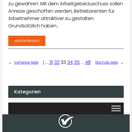
zu gewähren. Mit dem Arbeitgeberzuschuss sollen
Anreize geschaffen werden, Betriebsrenten für
Arbeitnehmer attraktiver zu gestalten.
Grundsätzlich haben…
weiterlesen
1
…
31
32
33
34
35
…
48
←
Vorherige Seite
Nächste Seite
→
Kategorien