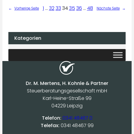
1
…
32
33
34
35
36
…
48
←
Vorherige Seite
Nächste Seite
→
Kategorien
Dr. M. Mertens, H. Kohnle & Partner
Steuerberatungsgesellschaft mbH
Karl-Heine-Straße 99
04229 Leipzig
Telefon:
0341 48467 0
Telefax:
0341 48467 99